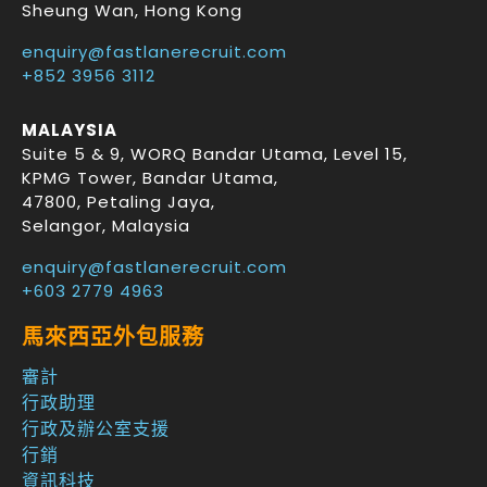
Sheung Wan
,
Hong Kong
enquiry@fastlanerecruit.com
+852 3956 3112
MALAYSIA
Suite 5 & 9, WORQ Bandar Utama, Level 15,
KPMG Tower, Bandar Utama
,
47800
,
Petaling Jaya
,
Selangor
,
Malaysia
enquiry@fastlanerecruit.com
+603 2779 4963
馬來西亞外包服務
審計
行政助理
行政及辦公室支援
行銷
資訊科技