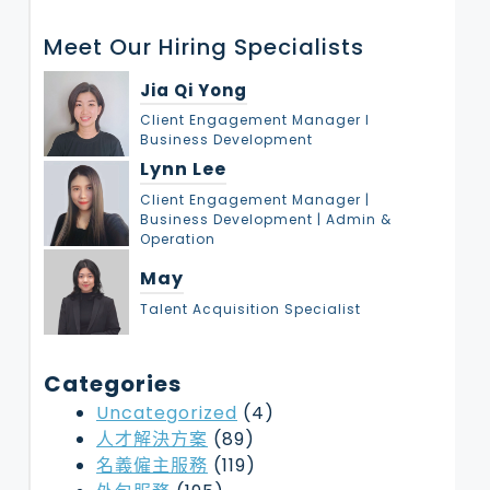
r
Meet Our Hiring Specialists
c
h
Jia Qi Yong
Client Engagement Manager l
Business Development
Lynn Lee
Client Engagement Manager |
Business Development | Admin &
Operation
May
Talent Acquisition Specialist
Categories
Uncategorized
(4)
人才解決方案
(89)
名義僱主服務
(119)