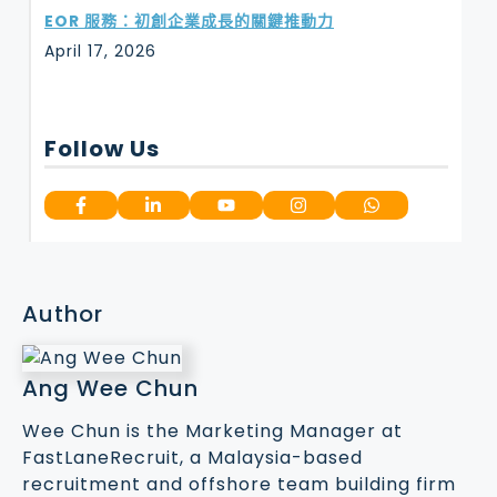
EOR 服務：初創企業成長的關鍵推動力
April 17, 2026
Follow Us
Author
Ang Wee Chun
Wee Chun is the Marketing Manager at
FastLaneRecruit, a Malaysia-based
recruitment and offshore team building firm